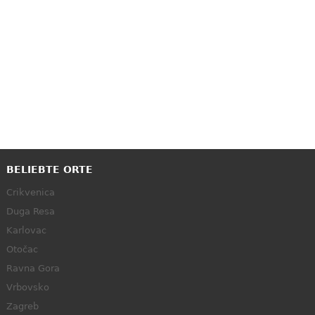
BELIEBTE ORTE
Crikvenica
Duga Resa
Karlovac
Otočac
Ravna Gora
Vrbovsko
Zagreb